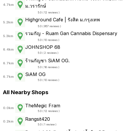
4.7km
ม.วรารักษ์
5.0 ( 12 reviews )
Highground Cafe | รังสิต ม.กรุงเทพ
5.2km
5.0 ( 957 reviews )
รวมกัญ - Ruam Gan Cannabis Dispensary
5.3km
5.0 ( 10 reviews )
JOHNSHOP 68
6.4km
5.0 ( 2 reviews )
ร้านกัญชา SiAM OG.
6.7km
5.0 ( 16 reviews )
SiAM OG
6.7km
5.0 ( 10 reviews )
All Nearby Shops
TheMegic Fram
0.0km
5.0 ( 12 reviews )
Rangsit420
0.2km
5.0 ( 1 review )