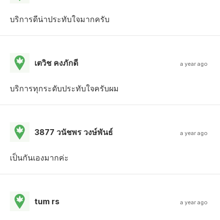
บริการดีน่าประทับใจมากครับ
เตวิช คงภักดี
a year ago
บริการทุกระดับประทับใจครับผม
3877 วนัชพร วงษ์พันธ์
a year ago
เป็นกันเองมากค่ะ
tum rs
a year ago