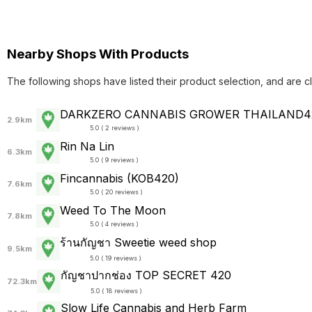
Nearby Shops With Products
The following shops have listed their product selection, and are c
DARKZERO CANNABIS GROWER THAILAND4
2.9km
5.0 ( 2 reviews )
Rin​ Na Lin
6.3km
5.0 ( 9 reviews )
Fincannabis (KOB420)
7.6km
5.0 ( 20 reviews )
Weed To The Moon
7.8km
5.0 ( 4 reviews )
ร้านกัญชา Sweetie weed shop
9.5km
5.0 ( 19 reviews )
กัญชาปากช่อง TOP SECRET 420
72.3km
5.0 ( 18 reviews )
Slow Life Cannabis and Herb Farm