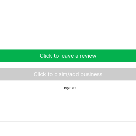
Click to leave a review
Click to claim/add business
Page 1 of 1