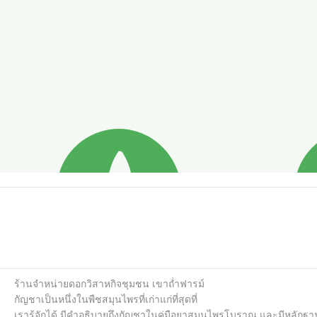
ร้านจำหน่ายดอกวิสาหกิจชุมชน เขาถ่ำฟารม์

กัญชาเป็นหนึ่งในพืชสมุนไพรที่เก่าแก่ที่สุดที่

เรารู้จักได้ มีคำอธิบายถึงกัญชาในคู่มือยาสมุนไพรโบราณ และมีหลักฐ