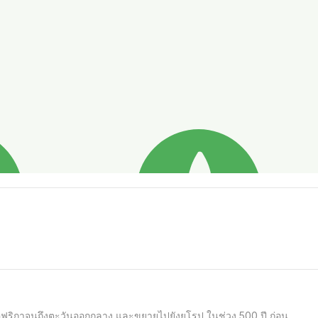
แอฟริกาจนถึงตะวันออกกลาง และขยายไปยังยุโรป ในช่วง 500 ปี ก่อน