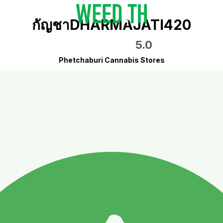
กัญชาDHARMAJATI420
5.0
Phetchaburi Cannabis Stores