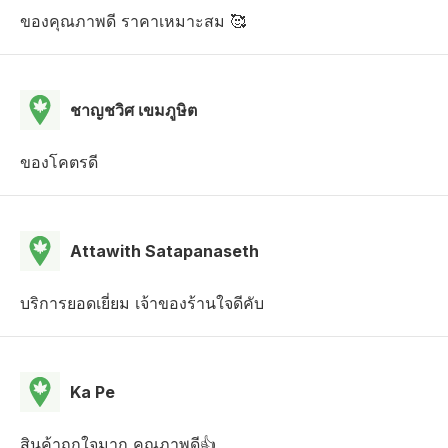
ของคุณภาพดี ราคาเหมาะสม 🥰
ชาญชวิศ เขมภูษิต
ของโคตรดี
Attawith Satapanaseth
บริการยอดเยี่ยม เจ้าของร้านใจดีคับ
Ka Pe
สินค้าถูกใจมาก คุณภาพดี👍