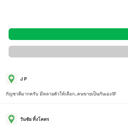
J P
กัญชาดีมากครับ มีหลายตัวให้เลือก..คนขายเป็นกันเอง💯
วันชัย ทิ้งโคตร