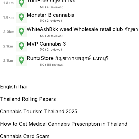
YumFree กัญชายำฟรี
1.8km
5.0 ( 43 reviews )
Monster B cannabis
1.8km
5.0 ( 2 reviews )
WhiteAshBkk weed Wholesale retail club กัญชา
2.0km
5.0 ( 79 reviews )
MVP Cannabis 3
2.1km
5.0 ( 2 reviews )
RuntzStore กัญชาราชพฤกษ์ นนทบุรี
2.1km
5.0 ( 156 reviews )
English
Thai
Thailand Rolling Papers
Cannabis Tourism Thailand 2025
How to Get Medical Cannabis Prescription in Thailand
Cannabis Card Scam