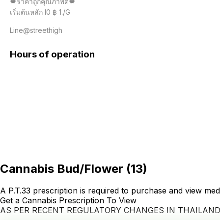
🍁ราคาถูกคุณภาพดี🍁

เริ่มต้นหลัก l0 ฿ 1./G

Line@streethigh
Hours of operation
Cannabis Bud/Flower
(
13
)
A P.T.33 prescription is required to purchase and view med
Get a Cannabis Prescription To View
AS PER RECENT REGULATORY CHANGES IN THAILAN