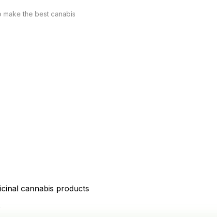
o make the best canabis

icinal cannabis products
D