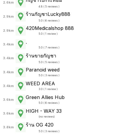
2.6km
4.8 ( 5 reviews )
ร้านกัญชาLucky888
2.9km
5.0 ( 6 reviews )
420Medicalshop 888
2.9km
5.0 ( 1 review )
.
3.4km
5.0 ( 7 reviews )
ร้านขายกัญชา
3.4km
5.0 ( 5 reviews )
Paranoid weed
3.4km
5.0 ( 3 reviews )
WEED AREA
3.4km
3.0 ( 1 review )
Green Allies Hub
3.6km
5.0 ( 6 reviews )
HIGH - WAY 33
3.6km
(
no reviews
)
ร้าน OG 420
3.8km
5.0 ( 3 reviews )