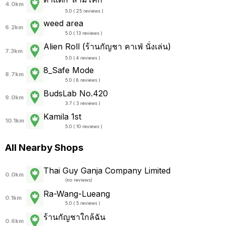
4.0km
5.0 ( 25 reviews )
weed area
6.2km
5.0 ( 13 reviews )
Alien Roll (ร้านกัญชา คาเฟ่ นั่งเล่น)
7.3km
5.0 ( 4 reviews )
8_Safe Mode
8.7km
5.0 ( 8 reviews )
BudsLab No.420
9.0km
3.7 ( 3 reviews )
Kamila 1st
10.1km
5.0 ( 10 reviews )
All Nearby Shops
Thai Guy Ganja Company Limited
0.0km
(
no reviews
)
Ra-Wang-Lueang
0.1km
5.0 ( 5 reviews )
ร้านกัญชาใกล้ฉัน
0.6km