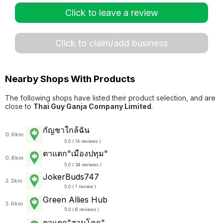
Click to leave a review
Click to claim/add business
Nearby Shops With Products
The following shops have listed their product selection, and are
close to
Thai Guy Ganja Company Limited
.
กัญชาใกล้ฉัน
0.6km
5.0 ( 14 reviews )
ตาแตก"เมืองปทุม"
0.8km
5.0 ( 34 reviews )
JokerBuds747
2.2km
5.0 ( 1 review )
Green Allies Hub
3.6km
5.0 ( 6 reviews )
ตาแตก"สามโคก"