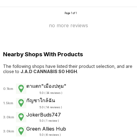
Page 1 of 1
no more reviews
Nearby Shops With Products
The following shops have listed their product selection, and are
close to
J.A.D CANNABIS SO HIGH
.
ตาแตก"เมืองปทุม"
0.1km
5.0 ( 34 reviews )
กัญชาใกล้ฉัน
1.5km
5.0 ( 14 reviews )
JokerBuds747
3.0km
5.0 ( 1 review )
Green Allies Hub
3.0km
5.0 ( 6 reviews )