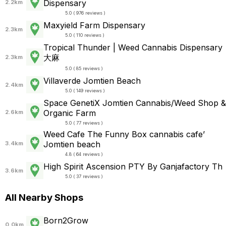
Dispensary
2.2km
5.0 ( 976 reviews )
Maxyield Farm Dispensary
2.3km
5.0 ( 110 reviews )
Tropical Thunder | Weed Cannabis Dispensary
大麻
2.3km
5.0 ( 85 reviews )
Villaverde Jomtien Beach
2.4km
5.0 ( 149 reviews )
Space GenetiX Jomtien Cannabis/Weed Shop &
Organic Farm
2.6km
5.0 ( 77 reviews )
Weed Cafe The Funny Box cannabis cafe’
Jomtien beach
3.4km
4.8 ( 64 reviews )
High Spirit Ascension PTY By Ganjafactory Th
3.6km
5.0 ( 37 reviews )
All Nearby Shops
Born2Grow
0.0km