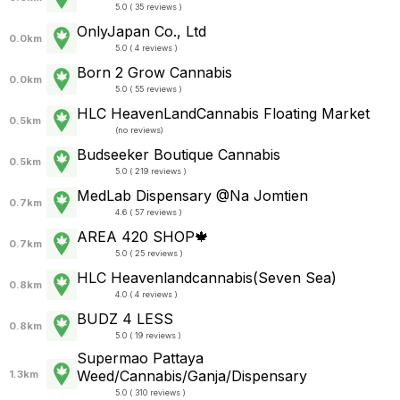
5.0 ( 35 reviews )
OnlyJapan Co., Ltd
0.0km
5.0 ( 4 reviews )
Born 2 Grow Cannabis
0.0km
5.0 ( 55 reviews )
HLC HeavenLandCannabis Floating Market
0.5km
(
no reviews
)
Budseeker Boutique Cannabis
0.5km
5.0 ( 219 reviews )
MedLab Dispensary @Na Jomtien
0.7km
4.6 ( 57 reviews )
AREA 420 SHOP🍁
0.7km
5.0 ( 25 reviews )
HLC Heavenlandcannabis(Seven Sea)
0.8km
4.0 ( 4 reviews )
BUDZ 4 LESS
0.8km
5.0 ( 19 reviews )
Supermao Pattaya
Weed/Cannabis/Ganja/Dispensary
1.3km
5.0 ( 310 reviews )