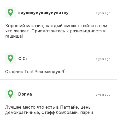
киукикуиукикуиукитку
a year ago
Хороший магазин, каждый сможет найти в нем
что желает. Присмотритесь к разновидностям
гашиша!
С Ст
a year ago
Стафчик Топ! Рекомендую!))
Donya
a year ago
Лучшее место что есть в Паттайе, цены
демократичные, Стафф бомбовый, парни