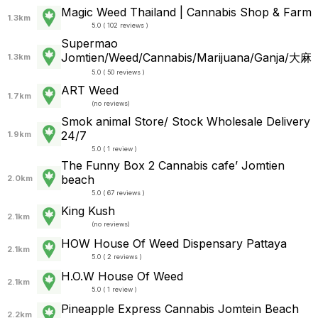
Magic Weed Thailand | Cannabis Shop & Farm
1.3km
5.0 ( 102 reviews )
Supermao
Jomtien/Weed/Cannabis/Marijuana/Ganja/大麻
1.3km
5.0 ( 50 reviews )
ART Weed
1.7km
(
no reviews
)
Smok animal Store/ Stock Wholesale Delivery
24/7
1.9km
5.0 ( 1 review )
The Funny Box 2 Cannabis cafe’ Jomtien
beach
2.0km
5.0 ( 67 reviews )
King Kush
2.1km
(
no reviews
)
HOW House Of Weed Dispensary Pattaya
2.1km
5.0 ( 2 reviews )
H.O.W House Of Weed
2.1km
5.0 ( 1 review )
Pineapple Express Cannabis Jomtein Beach
2.2km