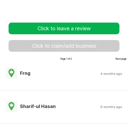
Click to leave a review
Click to claim/add business
Page 1 of 2
Next page
Frng
4 months ago
Sharif-ul Hasan
9 months ago