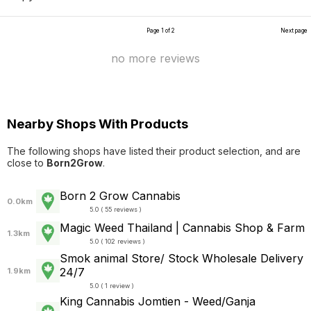
Page 1 of 2
Next page
no more reviews
Nearby Shops With Products
The following shops have listed their product selection, and are
close to
Born2Grow
.
Born 2 Grow Cannabis
0.0km
5.0 ( 55 reviews )
Magic Weed Thailand | Cannabis Shop & Farm
1.3km
5.0 ( 102 reviews )
Smok animal Store/ Stock Wholesale Delivery
24/7
1.9km
5.0 ( 1 review )
King Cannabis Jomtien - Weed/Ganja