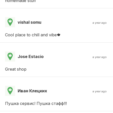
homemade stuff
vishal somu
a year ago
Cool place to chill and vibe🍁
Jose Estacio
a year ago
Great shop
Иван Клецких
a year ago
Пушка сервис! Пушка стафф!!!