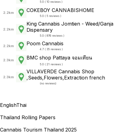
5.0 ( 10 reviews )
COKEBOY CANNABISHOME
2.2km
5.0 ( 5 reviews )
King Cannabis Jomtien - Weed/Ganja
Dispensary
2.2km
5.0 ( 976 reviews )
Poom Cannabis
2.2km
4.7 ( 35 reviews )
BMC shop Pattaya จอมเทียน
2.3km
5.0 ( 21 reviews )
VILLAVERDE Cannabis Shop
,Seeds,Flowers,Extraction french
2.3km
(
no reviews
)
English
Thai
Thailand Rolling Papers
Cannabis Tourism Thailand 2025