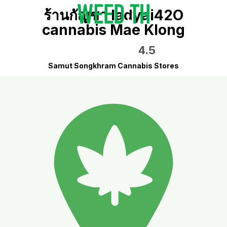
ร้านกัญชา ladyai42O
cannabis Mae Klong
4.5
Samut Songkhram Cannabis Stores