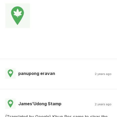
panupong eravan
2 years ago
James’Udong Stamp
2 years ago
(Translated by Google) Khun Por came to clear the