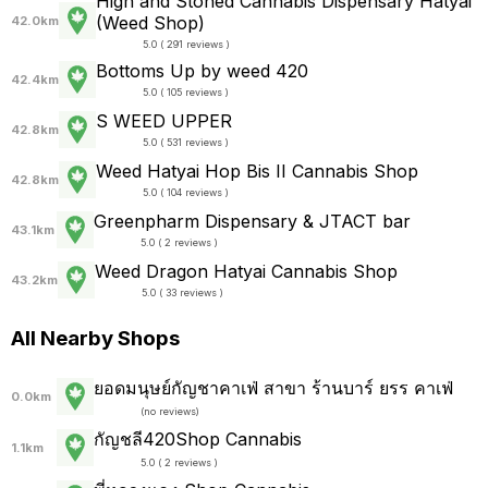
High and Stoned Cannabis Dispensary Hatyai
(Weed Shop)
42.0km
5.0 ( 291 reviews )
Bottoms Up by weed 420
42.4km
5.0 ( 105 reviews )
S WEED UPPER
42.8km
5.0 ( 531 reviews )
Weed Hatyai Hop Bis II Cannabis Shop
42.8km
5.0 ( 104 reviews )
Greenpharm Dispensary & JTACT bar
43.1km
5.0 ( 2 reviews )
Weed Dragon Hatyai Cannabis Shop
43.2km
5.0 ( 33 reviews )
All Nearby Shops
ยอดมนุษย์กัญชาคาเฟ่ สาขา ร้านบาร์ ยรร คาเฟ่
0.0km
(
no reviews
)
กัญชลี420Shop Cannabis
1.1km
5.0 ( 2 reviews )