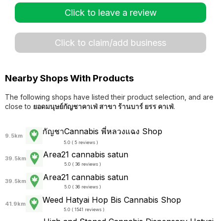
Click to leave a review
Click to claim/add business
Nearby Shops With Products
The following shops have listed their product selection, and are
close to
ยอดมนุษย์กัญชาคาเฟ่ สาขา ร้านบาร์ ยรร คาเฟ่
.
กัญชาCannabis พี่หลวงแฉง Shop
9.5km
5.0 ( 5 reviews )
Area21 cannabis satun
39.5km
5.0 ( 36 reviews )
Area21 cannabis satun
39.5km
5.0 ( 36 reviews )
Weed Hatyai Hop Bis Cannabis Shop
41.9km
5.0 ( 1541 reviews )