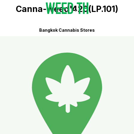
Canna-weed'420(LP.101)
Bangkok Cannabis Stores