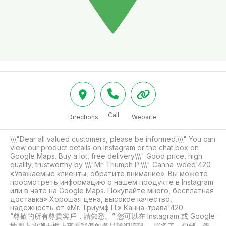
Call
Directions
Website
\\\"Dear all valued customers, please be informed.\\\" You can 
view our product details on Instagram or the chat box on 
Google Maps. Buy a lot, free delivery\\\" Good price, high 
quality, trustworthy by \\\"Mr. Triumph P.\\\" Canna-weed'420

«Уважаемые клиенты, обратите внимание». Вы можете 
просмотреть информацию о нашем продукте в Instagram 
или в чате на Google Maps. Покупайте много, бесплатная 
доставка» Хорошая цена, высокое качество, 
надежность от «Mr. Триумф П.» Канна-трава'420

“尊敬的所有尊貴客戶，請知悉。” 您可以在 Instagram 或 Google 
地圖上的聊天框上查看我們的產品詳細資訊。 買多了，包郵」價