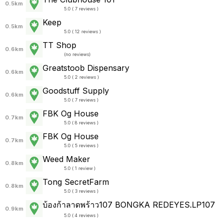
0.5km
5.0 ( 7 reviews )
Keep
0.5km
5.0 ( 12 reviews )
TT Shop
0.6km
(
no reviews
)
Greatstoob Dispensary
0.6km
5.0 ( 2 reviews )
Goodstuff Supply
0.6km
5.0 ( 7 reviews )
FBK Og House
0.7km
5.0 ( 8 reviews )
FBK Og House
0.7km
5.0 ( 5 reviews )
Weed Maker
0.8km
5.0 ( 1 review )
Tong Secret​Farm
0.8km
5.0 ( 3 reviews )
บ้องก้าลาดพร้าว107 BONGKA REDEYES.LP107
0.9km
5.0 ( 4 reviews )