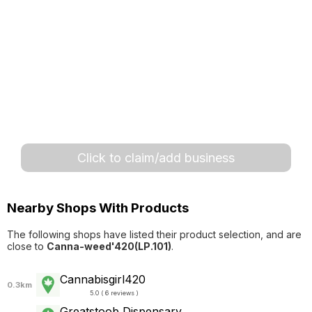
Click to claim/add business
Nearby Shops With Products
The following shops have listed their product selection, and are
close to
Canna-weed'420(LP.101)
.
Cannabisgirl420
0.3km
5.0 ( 6 reviews )
Greatstoob Dispensary