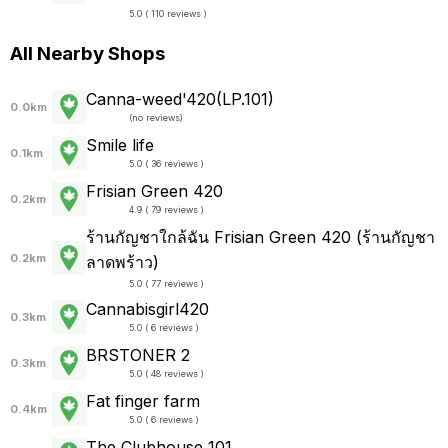
5.0 ( 110 reviews )
All Nearby Shops
Canna-weed'420(LP.101)
0.0km
(
no reviews
)
Smile life
0.1km
5.0 ( 36 reviews )
Frisian Green 420
0.2km
4.9 ( 79 reviews )
ร้านกัญชาใกล้ฉัน Frisian Green 420 (ร้านกัญชา
0.2km
ลาดพร้าว)
5.0 ( 77 reviews )
Cannabisgirl420
0.3km
5.0 ( 6 reviews )
BRSTONER 2
0.3km
5.0 ( 48 reviews )
Fat finger farm
0.4km
5.0 ( 6 reviews )
The Clubhouse 101