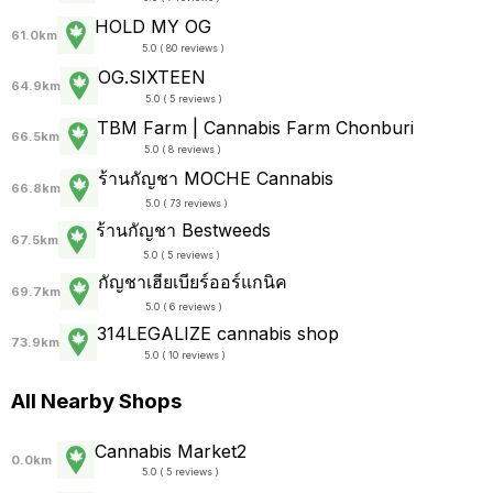
HOLD MY OG
61.0km
5.0 ( 80 reviews )
OG.SIXTEEN
64.9km
5.0 ( 5 reviews )
TBM Farm | Cannabis Farm Chonburi
66.5km
5.0 ( 8 reviews )
ร้านกัญชา MOCHE Cannabis
66.8km
5.0 ( 73 reviews )
ร้านกัญชา Bestweeds
67.5km
5.0 ( 5 reviews )
กัญชาเฮียเบียร์ออร์แกนิค
69.7km
5.0 ( 6 reviews )
314LEGALIZE cannabis shop
73.9km
5.0 ( 10 reviews )
All Nearby Shops
Cannabis Market2
0.0km
5.0 ( 5 reviews )