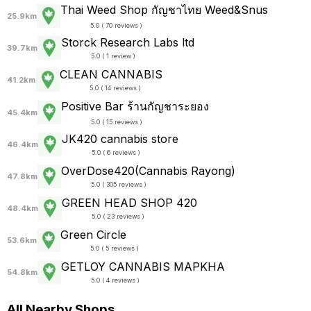
Thai Weed Shop กัญชาไทย Weed&Snus
25.9km
5.0 ( 70 reviews )
Storck Research Labs ltd
39.7km
5.0 ( 1 review )
CLEAN CANNABIS
41.2km
5.0 ( 14 reviews )
Positive Bar ร้านกัญชาระยอง
45.4km
5.0 ( 15 reviews )
JK420 cannabis store
46.4km
5.0 ( 6 reviews )
OverDose420(Cannabis Rayong)
47.8km
5.0 ( 305 reviews )
GREEN HEAD SHOP 420
48.4km
5.0 ( 23 reviews )
Green Circle
53.6km
5.0 ( 5 reviews )
GETLOY CANNABIS MAPKHA
54.8km
5.0 ( 4 reviews )
All Nearby Shops