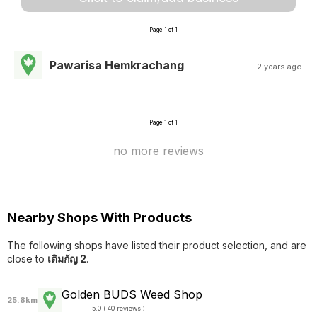
Page 1 of 1
Pawarisa Hemkrachang
2 years ago
Page 1 of 1
no more reviews
Nearby Shops With Products
The following shops have listed their product selection, and are
close to
เติมกัญ 2
.
Golden BUDS Weed Shop
25.8km
5.0 ( 40 reviews )