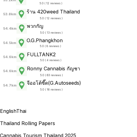
5.0 ( 12 reviews )
ร้าน 420weed Thailand
53.8km
5.0 ( 12 reviews )
พวกกัญ
54.4km
5.0 ( 13 reviews )
O.G.Phangkhon
54.5km
5.0 ( 8 reviews )
FULLTANK2
54.6km
5.0 ( 4 reviews )
Ronny Cannabis กัญชา
54.6km
5.0 ( 63 reviews )
จีออโต้ซี๊ด(G.Autoseeds)
54.7km
5.0 ( 16 reviews )
English
Thai
Thailand Rolling Papers
Cannabis Tourism Thailand 2025