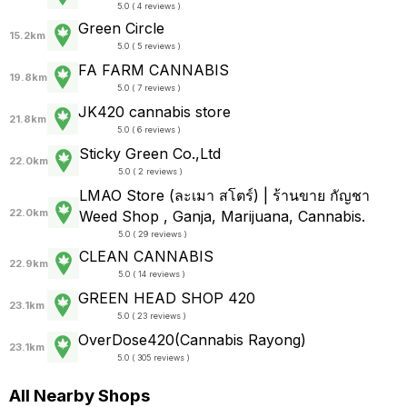
5.0 ( 4 reviews )
Green Circle
15.2km
5.0 ( 5 reviews )
FA FARM CANNABIS
19.8km
5.0 ( 7 reviews )
JK420 cannabis store
21.8km
5.0 ( 6 reviews )
Sticky Green Co.,Ltd
22.0km
5.0 ( 2 reviews )
LMAO Store (ละเมา สโตร์) | ร้านขาย กัญชา
22.0km
Weed Shop , Ganja, Marijuana, Cannabis.
5.0 ( 29 reviews )
CLEAN CANNABIS
22.9km
5.0 ( 14 reviews )
GREEN HEAD SHOP 420
23.1km
5.0 ( 23 reviews )
OverDose420(Cannabis Rayong)
23.1km
5.0 ( 305 reviews )
All Nearby Shops