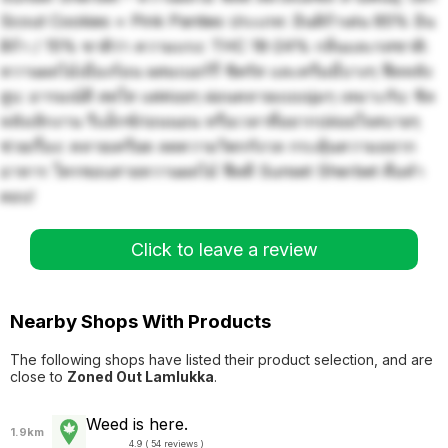
Scout Cookies × Pink Panties ประเภท: อินดิก้าเด่น 85% อิน
ดิก้า / 15% ซาติว่า ความแรง: THC 18-24% กลิ่นและรสชาติ:
หวานผลไม้เมืองร้อน ผสมเบอร์รี่ ซิตรัส และครีมมี่บางๆ ฟีลหลัง
สูบ: อารมณ์ดี สดใส แต่ค่อยๆ ผ่อนคลายแบบนุ่มๆ เหมาะกับ: ชิล
หลังเลิกงาน รีแล็กซ์ก่อนนอน หรือเวลาที่อยากปล่อยใจสบายๆ
ช่วยเรื่อง: คลายเครียด ลดความวิตกกังวล กระตุ้นความอยาก
อาหาร ใครชอบสายหวานผลไม้ ฟีลดี Sunset Sherbet คือคำ
ตอบ!
Click to leave a review
Nearby Shops With Products
The following shops have listed their product selection, and are
close to
Zoned Out Lamlukka
.
Weed is here.
1.9km
4.9 ( 54 reviews )