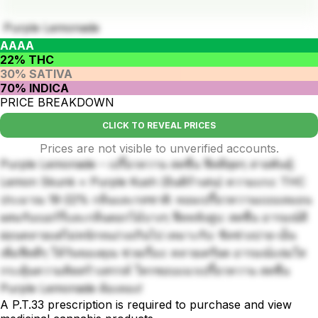
Purple Lemonade
AAAA
22% THC
30% SATIVA
70% INDICA
PRICE BREAKDOWN
CLICK TO REVEAL PRICES
Prices are not visible to unverified accounts.
Purple Lemonade – เปรี้ยวหวาน สดชื่น ฟีลดีสุดๆ สายพันธุ์:
Lemon Skunk × Purple Kush (อินดิก้าเด่น) ความแรง: THC
ประมาณ 18-22% กลิ่นและรสชาติ: หอมเปรี้ยวหวานแบบเลมอน
ผสมกับเบอร์รี่และกลิ่นดอกไม้บางๆ ฟีลหลังสูบ: สดชื่น อารมณ์ดี
ผ่อนคลายแต่ไม่หนักจนง่วงเกินไป เหมาะกับ: ชิลช่วงบ่าย-เย็น
เพิ่มฟีลดีๆ ให้วันของคุณ ช่วยเรื่อง: คลายเครียด อารมณ์แจ่มใส
กระตุ้นความคิดสร้างสรรค์ ใครชอบแนวเปรี้ยวหวาน สดชื่น
Purple Lemonade ต้องลอง!
A P.T.33 prescription is required to purchase and view