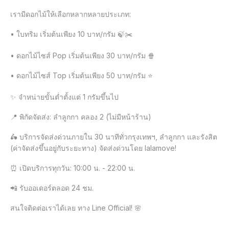
เรามีดอกไม้ให้เลือกหลากหลายประเภท:

• ใบทริม เริ่มต้นเพียง 10 บาท/กรัม 🍃✂️

• ดอกไม้ไซส์ Pop เริ่มต้นเพียง 30 บาท/กรัม 🍿

• ดอกไม้ไซส์ Top เริ่มต้นเพียง 50 บาท/กรัม ⭐️

✨ จำหน่ายขั้นต่ำตั้งแต่ 1 กรัมขึ้นไป

📍 พิกัดจัดส่ง: ลำลูกกา คลอง 2 (ไม่มีหน้าร้าน)

🛵 บริการจัดส่งด่วนภายใน 30 นาทีทั่วกรุงเทพฯ, ลำลูกกา และรังสิต 
(ค่าจัดส่งขึ้นอยู่กับระยะทาง) จัดส่งด่วนโดย lalamove!

⏰ เปิดบริการทุกวัน: 10:00 น. - 22:00 น.

📲 รับออเดอร์ตลอด 24 ชม.

สนใจติดต่อเราได้เลย ทาง Line Official! 🌸