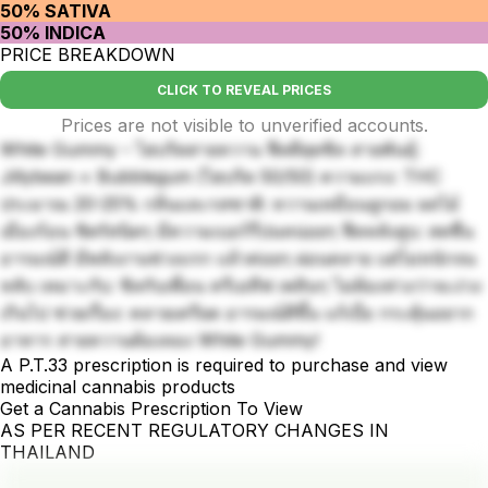
50% SATIVA
50% INDICA
PRICE BREAKDOWN
CLICK TO REVEAL PRICES
Prices are not visible to unverified accounts.
White Gummy – ไฮบริดสายหวาน ฟีลดีสุดชิล สายพันธุ์:
Jillybean × Bubblegum (ไฮบริด 50/50) ความแรง: THC
ประมาณ 20-25% กลิ่นและรสชาติ: หวานเหมือนลูกอม ผลไม้
เมืองร้อน ซิตรัสนิดๆ มีความเบอร์รี่ปนหน่อยๆ ฟีลหลังสูบ: สดชื่น
อารมณ์ดี มีพลังงานช่วงแรก แล้วค่อยๆ ผ่อนคลาย แต่ไม่หนักจน
หลับ เหมาะกับ: ชิลกับเพื่อน ครีเอทีฟ เพลินๆ ไม่ต้องห่วงว่าจะง่วง
เกินไป ช่วยเรื่อง: คลายเครียด อารมณ์ดีขึ้น แก้เบื่อ กระตุ้นอยาก
อาหาร สายหวานต้องลอง White Gummy!
A P.T.33 prescription is required to purchase and view
medicinal cannabis products
Get a Cannabis Prescription To View
AS PER RECENT REGULATORY CHANGES IN
THAILAND