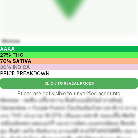
Mimosa
AAAA
27% THC
70% SATIVA
30% INDICA
PRICE BREAKDOWN
CLICK TO REVEAL PRICES
Prices are not visible to unverified accounts.
Mimosa – สดชื่น เปรี้ยวหวาน ตื่นตัวแบบมีสไตล์ สายพันธุ์:
Clementine × Purple Punch (ไฮบริดเอียงไปทางซาติว่า) ความ
แรง: THC ประมาณ 19-27% กลิ่นและรสชาติ: หอมเปรี้ยวซิตรัส
เหมือนส้มสดๆ ผสมเบอร์รี่ และหวานนิดๆ แบบทรอปิคอล ฟีลหลัง
สูบ: ตื่นตัว สดใส มีพลังงาน อารมณ์ดี ช่วยให้โฟกัสได้ดีขึ้น เหมาะ