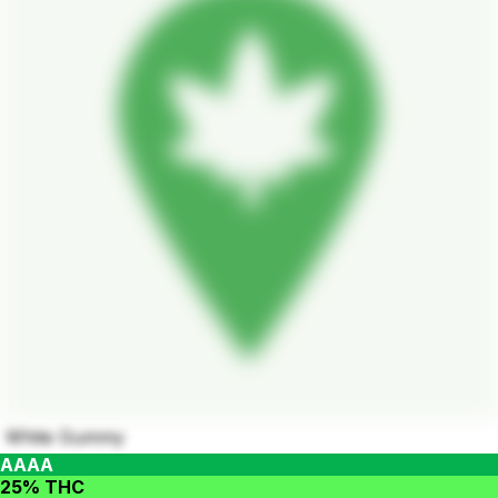
White Gummy
AAAA
25% THC