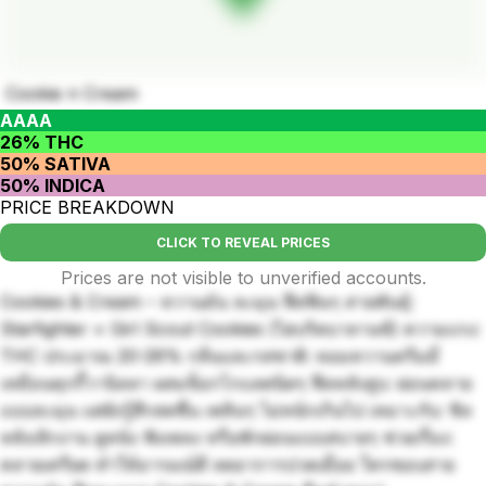
Cookie n Cream
AAAA
26% THC
50% SATIVA
50% INDICA
PRICE BREAKDOWN
CLICK TO REVEAL PRICES
Prices are not visible to unverified accounts.
Cookies & Cream – หวานมัน ละมุน ฟีลฟินๆ สายพันธุ์:
Starfighter × Girl Scout Cookies (ไฮบริดบาลานซ์) ความแรง:
THC ประมาณ 20-26% กลิ่นและรสชาติ: หอมหวานครีมมี่
เหมือนคุกกี้วานิลลา ผสมช็อกโกแลตนิดๆ ฟีลหลังสูบ: ผ่อนคลาย
แบบละมุน แต่ยังรู้สึกสดชื่น เพลินๆ ไม่หนักเกินไป เหมาะกับ: ชิล
หลังเลิกงาน ดูหนัง ฟังเพลง หรือพักผ่อนแบบสบายๆ ช่วยเรื่อง:
คลายเครียด ทำให้อารมณ์ดี ลดอาการปวดเมื่อย ใครชอบสาย