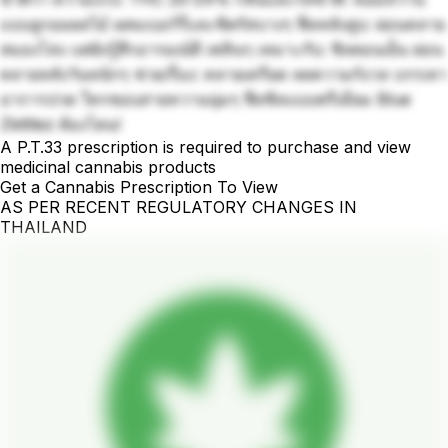
แบบลูกอมผลไม้ ผสมเบอร์รี่และซิตรัสบางๆ ฟีลหลังสูบ: ผ่อนคลาย
สมองโล่ง แต่ยังรู้สึกอารมณ์ดี เพลินๆ เหมาะกับ: ชิลตอนเย็น ผ่อน
คลายหลังวันหนักๆ ช่วยเรื่อง: คลายเครียด ลดความกังวล บรรเทา
อาการปวด ใครชอบสายหวานนุ่มๆ ฟีลชิลแบบพรีเมียม Blue
Zkittlez ต้องโดน!
A P.T.33 prescription is required to purchase and view
medicinal cannabis products
Get a Cannabis Prescription To View
AS PER RECENT REGULATORY CHANGES IN
THAILAND