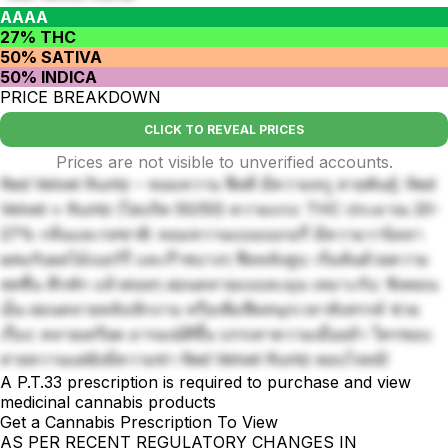
AAAA
27% THC
50% SATIVA
50% INDICA
PRICE BREAKDOWN
CLICK TO REVEAL PRICES
Prices are not visible to unverified accounts.
Red Velvet Runtz – หอมหวาน ฟีลดี มีความหรู สายพันธุ์: Red
Velvet × Runtz (ไฮบริด 50/50) ความแรง: THC ประมาณ 20-
27% กลิ่นและรสชาติ: หอมหวานแบบเบเกอรี่ มีความวานิลลา
ผสมกับผลไม้เบอร์รี่ และก๊าซบางๆ ฟีลหลังสูบ: เริ่มต้นด้วยความ
สดชื่น คึกคัก แล้วค่อยๆ ผ่อนคลายแบบละมุน เหมาะกับ: ชิลตอน
เย็น ผ่อนคลายหลังเลิกงาน หรือเพิ่มฟีลสนุกเวลาสังสรรค์ ช่วย
เรื่อง: คลายเครียด อารมณ์ดีขึ้น บรรเทาความเมื่อยล้า ใครชอบ
สายหวานแต่ยังมีความซ่า Red Velvet Runtz ตอบโจทย์!
A P.T.33 prescription is required to purchase and view
medicinal cannabis products
Get a Cannabis Prescription To View
AS PER RECENT REGULATORY CHANGES IN