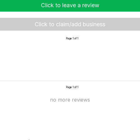
Click to leave a review
Click to claim/add business
Page 1 of 1
Page 1 of 1
no more reviews