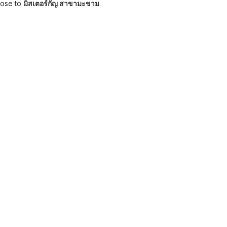
lose to
มิสเตอร์กัญ สาขามะขาม
.