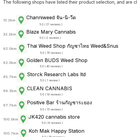
The following shops have listed their product selection, and are c
Channiweed จัน-นิ-วีด
13.2km
5.0 ( 21 reviews )
Blaze Mary Cannabis
32.2km
5.0 ( 2 reviews )
Thai Weed Shop กัญชาไทย Weed&Snus
62.0km
5.0 ( 70 reviews )
Golden BUDS Weed Shop
62.3km
5.0 ( 40 reviews )
Storck Research Labs ltd
85.7km
5.0 ( 1 review )
CLEAN CANNABIS
96.3km
5.0 ( 14 reviews )
Positive Bar ร้านกัญชาระยอง
97.7km
5.0 ( 15 reviews )
JK420 cannabis store
100.5km
5.0 ( 6 reviews )
Koh Mak Happy Station
100.7km
5.0 ( 19 reviews )