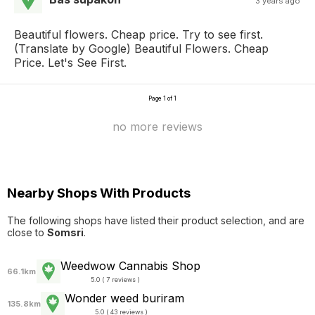
3 years ago
Beautiful flowers. Cheap price. Try to see first.
(Translate by Google) Beautiful Flowers. Cheap
Price. Let's See First.
Page 1 of 1
no more reviews
Nearby Shops With Products
The following shops have listed their product selection, and are
close to
Somsri
.
Weedwow Cannabis Shop
66.1km
5.0 ( 7 reviews )
Wonder weed buriram
135.8km
5.0 ( 43 reviews )