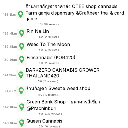
ร้านขายกัญชาราคาส่ง OTEE shop cannabis
Farm ganja dispensary &Craftbeer thai & card
136.1km
game
5.0 ( 192 reviews )
Rin​ Na Lin
136.4km
5.0 ( 9 reviews )
Weed To The Moon
139.6km
5.0 ( 4 reviews )
Fincannabis (KOB420)
139.9km
5.0 ( 20 reviews )
DARKZERO CANNABIS GROWER
THAILAND420
141.3km
5.0 ( 2 reviews )
ร้านกัญชา Sweetie weed shop
141.8km
5.0 ( 19 reviews )
Green Bank Shop - ธนาคารสีเขียว
142.8km
@Prachinburi
5.0 ( 425 reviews )
Queen Cannabis
143.6km
5.0 ( 10 reviews )