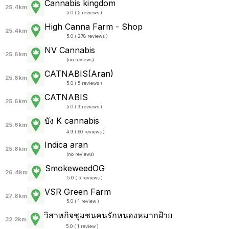
Cannabis kingdom
25.4km
5.0 ( 5 reviews )
High Canna Farm - Shop
25.4km
5.0 ( 278 reviews )
NV Cannabis
25.6km
(
no reviews
)
CATNABIS(Aran)
25.6km
5.0 ( 5 reviews )
CATNABIS
25.6km
5.0 ( 9 reviews )
บัง K cannabis
25.6km
4.9 ( 60 reviews )
Indica aran
25.8km
(
no reviews
)
SmokeweedOG
26.4km
5.0 ( 5 reviews )
VSR Green Farm
27.8km
5.0 ( 1 review )
วิสาหกิจชุมชนคนรักหนองหมากฝ้าย
32.2km
5.0 ( 1 review )