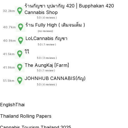
ร้านกัญชา บุปผากัญ 420 | Bupphakan 420
32.2km
Cannabis Shop
5.0 ( 4 reviews )
ร้าน Fully High ( เติมจนเต็ม )
40.7km
(
no reviews
)
LoLCannabis กัญชา
40.9km
5.0 ( 1 review )
ใใ
41.5km
5.0 ( 3 reviews )
The AungKaj [Farm]
41.9km
5.0 ( 1 review )
JOHNHUB CANNABIS(กัญ)
51.5km
5.0 ( 4 reviews )
English
Thai
Thailand Rolling Papers
Cannabis Tourism Thailand 2025