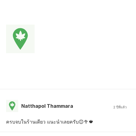
Natthapol Thammara
2 ปีที่แล้ว
ครบจบในร้านเดียว แนะนำเลยครับ😊🥦🍁