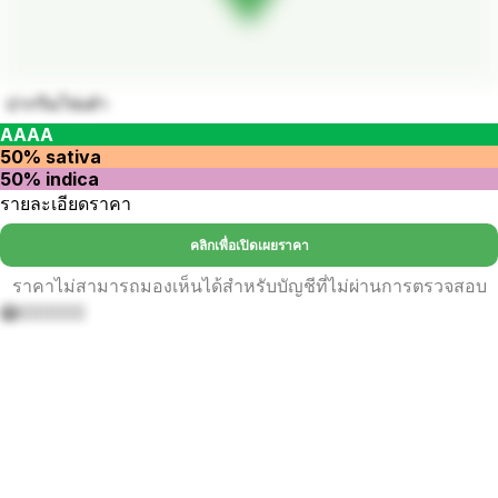
ปากริมไข่เต๋า
AAAA
50% sativa
50% indica
รายละเอียดราคา
คลิกเพื่อเปิดเผยราคา
ราคาไม่สามารถมองเห็นได้สำหรับบัญชีที่ไม่ผ่านการตรวจสอบ
😱😶‍🌫️🤮🤮🤮🤮