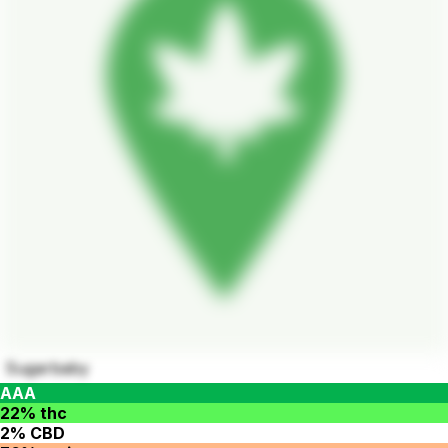
Sugarbaby
AAA
22% thc
2% CBD