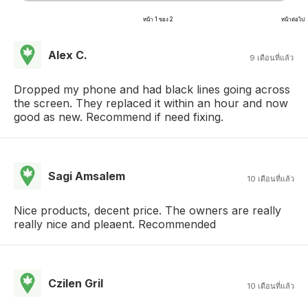
หน้า 1 ของ 2
หน้าต่อไป
Alex C.
9 เดือนที่แล้ว
Dropped my phone and had black lines going across
the screen. They replaced it within an hour and now
good as new. Recommend if need fixing.
Sagi Amsalem
10 เดือนที่แล้ว
Nice products, decent price. The owners are really
really nice and pleaent. Recommended
Czilen Gril
10 เดือนที่แล้ว