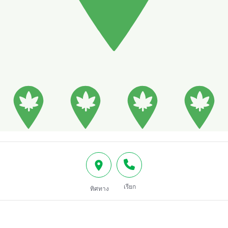
เรียก
ทิศทาง