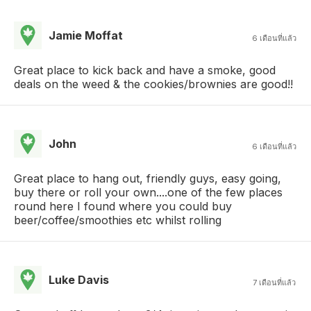
Jamie Moffat
6 เดือนที่แล้ว
Great place to kick back and have a smoke, good
deals on the weed & the cookies/brownies are good!!
John
6 เดือนที่แล้ว
Great place to hang out, friendly guys, easy going,
buy there or roll your own....one of the few places
round here I found where you could buy
beer/coffee/smoothies etc whilst rolling
Luke Davis
7 เดือนที่แล้ว