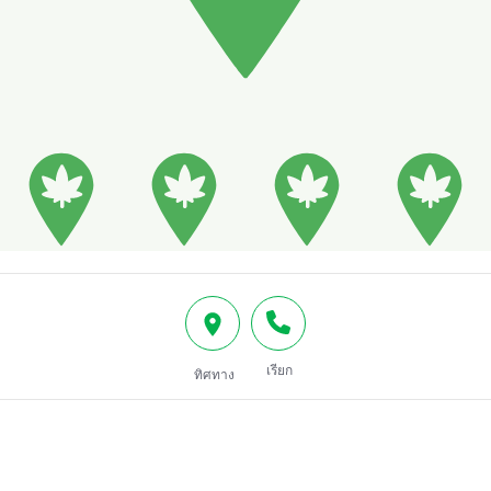
เรียก
ทิศทาง