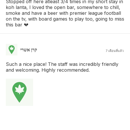
Stopped off here atleast 3/4 times in my short stay in
koh lanta, I loved the open bar, somewhere to chill,
smoke and have a beer with premier league football
on the tv, with board games to play too, going to miss
this bar 💔
קרן אשרי
7 เดือนที่แล้ว
Such a nice place! The staff was incredibly friendly
and welcoming. Highly recommended.