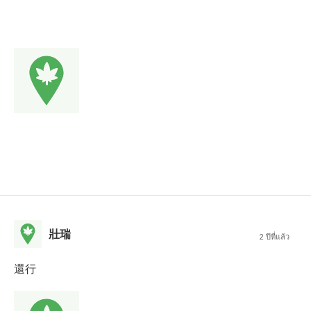
壯瑞
2 ปีที่แล้ว
還行