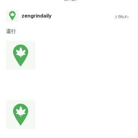
zengrindaily
2 ปีที่แล้ว
還行