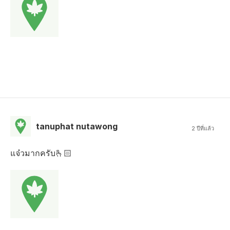
tanuphat nutawong
2 ปีที่แล้ว
แจ๋วมากครับ🫰🏻