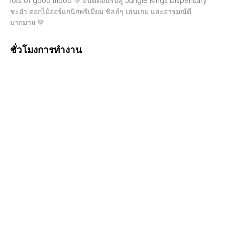
lots of good mood 💚 ยินดีต้อนรับสู่ Jungle Kings Dispensary 
ชะอำ ดอกไม้ออร์แกนิกพรีเมียม ชิลล์ๆ เล่นเกม และอารมณ์ดี
มากมาย 💚
ชั่วโมงการทำงาน