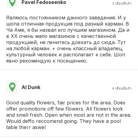
Pavel Fedoseenko
3 เดือนที่แล้ว
Являюсь постоянником данного заведения. И у
шопа отличная продукция под разный карман. В
Ча Аме, я бы назвал его лучшим магазином. Да и
в ХХ очень мало магазинов с качественной
продукцией, не ленитесь доехать до сюда. Тут
на любой карман. + очень классный владелец,
культурный человек и располагает к себе. Шоп
явно рекомендую к посещению.
Al Dunk
4 เดือนที่แล้ว
Good quality flowers, fair prices for the area. Does
offer promotions off few flowers. All flowers look
and smell fresh. Open when most are not in the area.
Would deffo reccomend going. They have a pool
table therr aswel