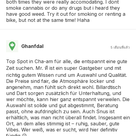
both times they were really accomodating. I dont
smoke cannabis or do any drugs but i heard they
have good weed. Try it out for smoking or renting a
bike, but not at the same time! Haha
Ghanfdal
5 เดือนที่แล้ว
Top Spot in Cha-am für alle, die entspannt eine gute
Zeit suchen. Mr. ที ist ein super Gastgeber und mit
richtig gutem Wissen rund um Auswahl und Qualität.
Die Preise sind fair, die Atmosphäre locker und
angenehm, man fühlt sich direkt wohl. Billardtisch
und Dart sorgen zusätzlich für Unterhaltung, und
wer möchte, kann hier ganz entspannt verweilen. Die
Auswahl ist solide und gut abgestimmt, Beratung
passt, ohne aufdringlich zu sein. Auch Snus ist
erhältlich, was man nicht überall findet. Insgesamt ein
Ort, an dem alles stimmig ist – ruhig, sauber, gute
Vibes. Wer weiß, was er sucht, wird hier definitiv
fündig 😉