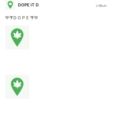
DOPE iT D
3 ปีที่แล้ว
💚🌴D​ O​ P​ E​ 🌴💚