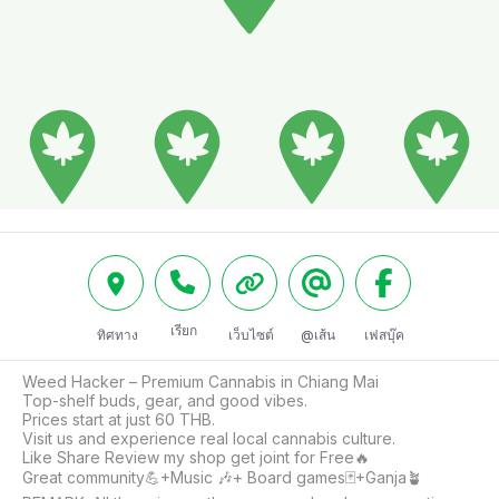
เรียก
ทิศทาง
เว็บไซต์
@เส้น
เฟสบุ๊ค
Weed Hacker – Premium Cannabis in Chiang Mai

Top-shelf buds, gear, and good vibes.

Prices start at just 60 THB.

Visit us and experience real local cannabis culture.   

Like Share Review my shop get joint for Free🔥

Great community💪+Music 🎶+ Board games🃏+Ganja🪴
