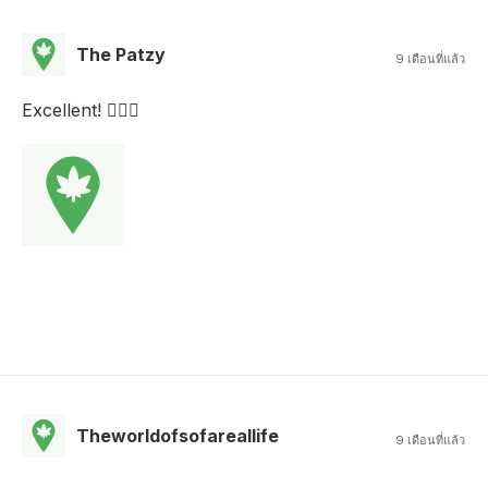
The Patzy
9 เดือนที่แล้ว
Excellent! 👍🏻🔥
Theworldofsofareallife
9 เดือนที่แล้ว