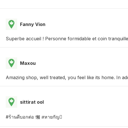
Fanny Vion
Superbe accueil ! Personne formidable et coin tranquil
Maxou
Amazing shop, well treated, you feel like its home. In add
sittirat ool
#ร้านดีบอกต่อ 懶 สหายกัญ