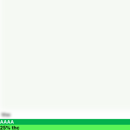
Mac
AAAA
25% thc