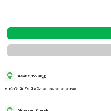
มงคล สุวรรณกูฎ
พ่อค้าใจดีครับ ตัวเลือกเยอะมากกกกก♥️😍
Phitsanu Suchit