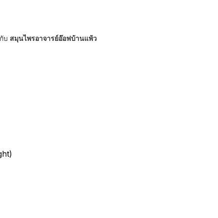
กับ
สมุนไพรอาจารย์อ๊อฟบ้านแพ้ว
ght)