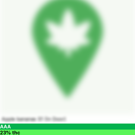
Apple bananas S1 (In Door)
AAA
23% thc