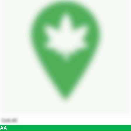
Colt.45
AA