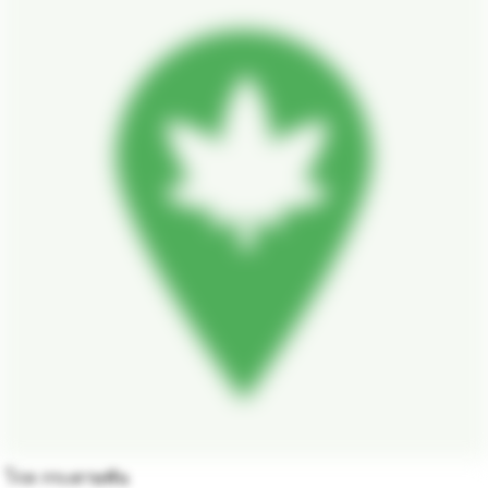
โรล กระดาษพัน