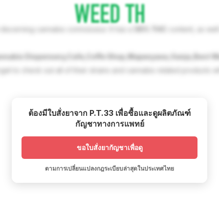
st discerning cannabis connoisseur. It has a
36
% THC
content, as wel
nnabis Dispensery,Cafe,Coffe Shop,Марихуана,Ganja,Best We
rget to check out all of their strains and cannabis related products w
ต้องมีใบสั่งยาจาก P.T.33 เพื่อซื้อและดูผลิตภัณฑ์
กัญชาทางการแพทย์
ขอใบสั่งยากัญชาเพื่อดู
ตามการเปลี่ยนแปลงกฎระเบียบล่าสุดในประเทศไทย