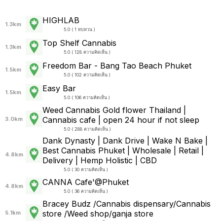
HIGHLAB
1.3km
5.0 ( 1 ทบทวน )
Top Shelf Cannabis
1.3km
5.0 ( 128 ความคิดเห็น )
Freedom Bar - Bang Tao Beach Phuket
1.5km
5.0 ( 102 ความคิดเห็น )
Easy Bar
1.5km
5.0 ( 106 ความคิดเห็น )
Weed Cannabis Gold flower Thailand |
Cannabis cafe | open 24 hour if not sleep
3.0km
5.0 ( 288 ความคิดเห็น )
Dank Dynasty | Dank Drive | Wake N Bake |
Best Cannabis Phuket | Wholesale | Retail |
4.8km
Delivery | Hemp Holistic | CBD
5.0 ( 30 ความคิดเห็น )
CANNA Cafe'@Phuket
4.8km
5.0 ( 36 ความคิดเห็น )
Bracey Budz /Cannabis dispensary/Cannabis
store /Weed shop/ganja store
5.1km