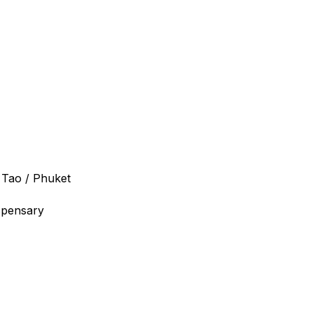
 Tao / Phuket
spensary