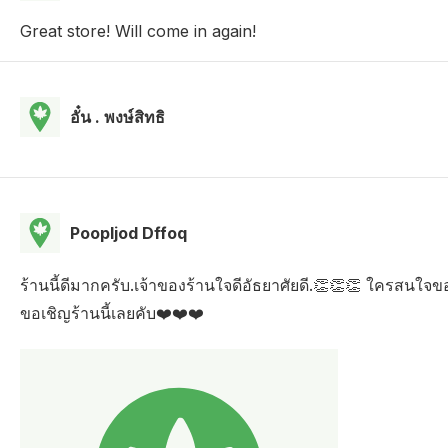
Great store! Will come in again!
อั๋น . พงษ์สิทธิ
Poopljod Dffoq
ร้านนี้ดีมากครับ.เจ้าของร้านใจดีอัธยาศัยดี.👏👏👏 ใครสนใจ
ขอเชิญร้านนี้เลยคับ❤️❤️❤️