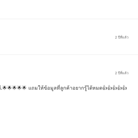
2 ปีที่แล้ว
2 ปีที่แล้ว
.🌟🌟🌟🌟🌟 แถมให้ข้อมูลที่ลูกค้าอยากรู้ได้หมด👍👍👍👍👍