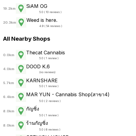
SiAM OG
19.2km
5.0 ( 10 reviews )
Weed is here.
20.3km
4.9 ( 54 reviews )
All Nearby Shops
Thecat Cannabis
0.0km
5.0 ( 1 review )
DOOD K.6
4.0km
(
no reviews
)
KARNSHARE
5.7km
5.0 ( 1 review )
MAR YUN - Cannabis Shop(สาขา4)
6.4km
5.0 ( 2 reviews )
กัญซิ่ง
8.0km
5.0 ( 1 review )
ร้านกัญซิ่ง
8.0km
5.0 ( 6 reviews )