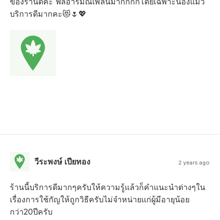
ของร้านดีคะ ฟิลอารมณ์เพลินมากกกกโดยเฉพาะน้องแมว
บริการดีมากคะ😻🌷💖
วีระพงษ์ เปียทอง
2 years ago
ร้านนี้บริการดีมากๆครับให้ความรู้แล้วก็คำแนะนำต่างๆใน
เรื่องการใช้กัญให้ถูกวิธีครับไม่จำหน่ายแก่ผู้มีอายุน้อย
กว่า20ปีครับ