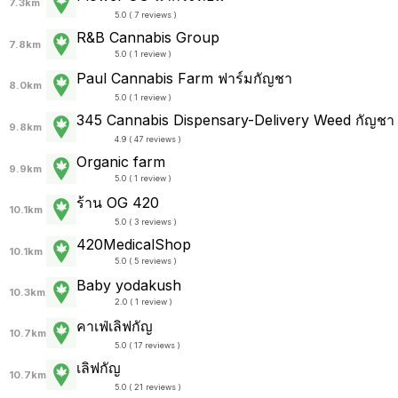
7.3km
5.0 ( 7 reviews )
R&B Cannabis Group
7.8km
5.0 ( 1 review )
Paul Cannabis Farm ฟาร์มกัญชา
8.0km
5.0 ( 1 review )
345 Cannabis Dispensary-Delivery Weed กัญชา
9.8km
4.9 ( 47 reviews )
Organic farm
9.9km
5.0 ( 1 review )
ร้าน OG 420
10.1km
5.0 ( 3 reviews )
420MedicalShop
10.1km
5.0 ( 5 reviews )
Baby yodakush
10.3km
2.0 ( 1 review )
คาเฟ่เลิฟกัญ
10.7km
5.0 ( 17 reviews )
เลิฟกัญ
10.7km
5.0 ( 21 reviews )