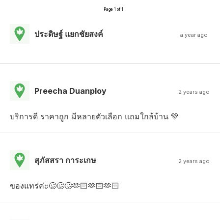
Page 1 of 1
ประดิษฐ์ แยกชัยสงค์
a year ago
Preecha Duanploy
2 years ago
บริการดี ราคาถูก มีหลายตัวเลือก แถมใกล้บ้าน 💚
สุภัสสรา การะเกษ
2 years ago
ของแทร่ค่ะ🥴🥴🥴🫶🏻🫶🏻🫶🏻