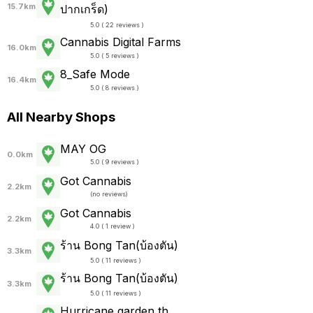
15.7km
ปากเกร็ด)
5.0 ( 22 reviews )
Cannabis Digital Farms
16.0km
5.0 ( 5 reviews )
8_Safe Mode
16.4km
5.0 ( 8 reviews )
All Nearby Shops
MAY OG
0.0km
5.0 ( 9 reviews )
Got Cannabis
2.2km
(
no reviews
)
Got Cannabis
2.2km
4.0 ( 1 review )
ร้าน Bong Tan(บ้องตัน)
3.3km
5.0 ( 11 reviews )
ร้าน Bong Tan(บ้องตัน)
3.3km
5.0 ( 11 reviews )
Hurricane garden th