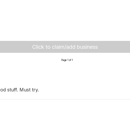
Click to claim/add business
Page 1 of 1
d stuff. Must try.