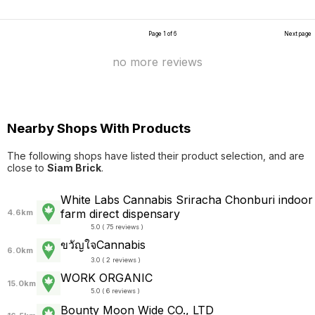
Page 1 of 6
Next page
no more reviews
Nearby Shops With Products
The following shops have listed their product selection, and are
close to
Siam Brick
.
White Labs Cannabis Sriracha Chonburi indoor
farm direct dispensary
4.6km
5.0 ( 75 reviews )
ขวัญใจCannabis
6.0km
3.0 ( 2 reviews )
WORK ORGANIC
15.0km
5.0 ( 6 reviews )
Bounty Moon Wide CO., LTD