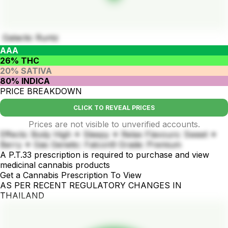
Galactic Runtz
AAA
26% THC
20% SATIVA
80% INDICA
PRICE BREAKDOWN
CLICK TO REVEAL PRICES
Prices are not visible to unverified accounts.
Effects: Body High ✦ Sleepy ✦ Relax Flavours: Sweet ✦
Berry ✦ Gas Genetic: Falcon9 Grade: Premium
A P.T.33 prescription is required to purchase and view
medicinal cannabis products
Get a Cannabis Prescription To View
AS PER RECENT REGULATORY CHANGES IN
THAILAND