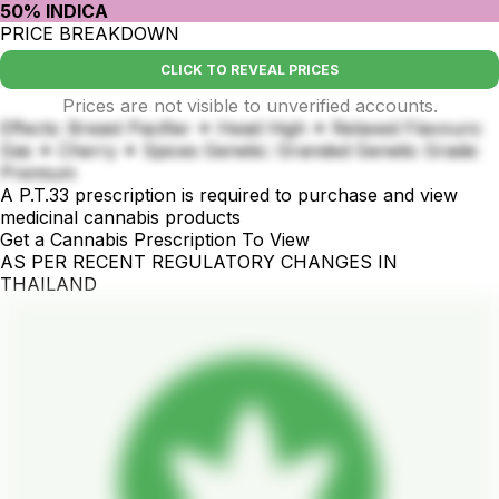
50% INDICA
PRICE BREAKDOWN
CLICK TO REVEAL PRICES
Prices are not visible to unverified accounts.
Effects: Breast Pacifier ✦ Head High ✦ Relaxed Flavours:
Gas ✦ Cherry ✦ Spices Genetic: Granded Genetic Grade:
Premium
A P.T.33 prescription is required to purchase and view
medicinal cannabis products
Get a Cannabis Prescription To View
AS PER RECENT REGULATORY CHANGES IN
THAILAND