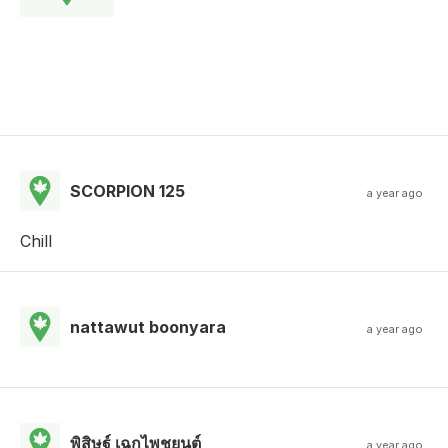
SCORPION 125
a year ago
Chill
nattawut boonyara
a year ago
พิสิษฐ์ เฉกไพชยนต์
a year ago