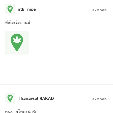
ntk_ nice
a year ago
ทีเด็ดเจ็ดย่านน้ำ
Thanawat RAKAD
a year ago
คนขายโคตรน่ารัก