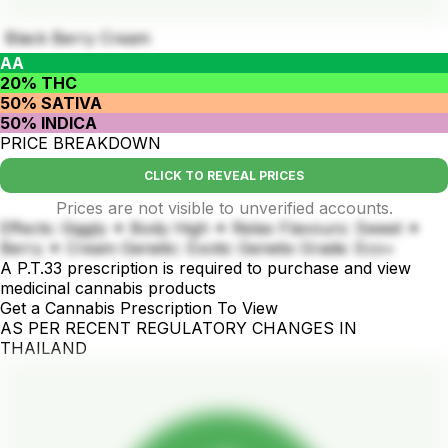
Black Berry Cream
AA
20% THC
50% SATIVA
50% INDICA
PRICE BREAKDOWN
CLICK TO REVEAL PRICES
Prices are not visible to unverified accounts.
Effects: Giggly ✦ Body High ✦ Relax Flavours: Sweet ✦
Berry ✦ Cream Genetic: Exotic Genetix Grade: Eco+
A P.T.33 prescription is required to purchase and view
medicinal cannabis products
Get a Cannabis Prescription To View
AS PER RECENT REGULATORY CHANGES IN
THAILAND