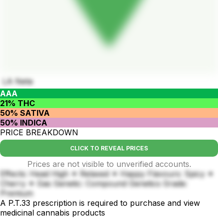
LA Neta
AAA
21% THC
50% SATIVA
50% INDICA
PRICE BREAKDOWN
CLICK TO REVEAL PRICES
Prices are not visible to unverified accounts.
Effects: Head High ✦ Relaxed ✦ Happy Flavours: Spicy ✦
Cherry ✦ Gas Genetic: Compound Genetics Grade:
Premium
A P.T.33 prescription is required to purchase and view
medicinal cannabis products