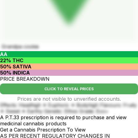
Grandpa cookie
AA
22% THC
50% SATIVA
50% INDICA
PRICE BREAKDOWN
CLICK TO REVEAL PRICES
Prices are not visible to unverified accounts.
Effects: Headhigh ✦ Euphoric ✦ Bodyhigh Flavours: Fruity
✦ Sweet ✦ Earthy Genetic: Ethos Grade: Eco+
A P.T.33 prescription is required to purchase and view
medicinal cannabis products
Get a Cannabis Prescription To View
AS PER RECENT REGULATORY CHANGES IN