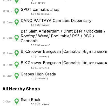
16.5km
5.0 ( 1 review )
SPOT cannabis shop
17.3km
5.0 ( 323 reviews )
DANQ PATTAYA Cannabis Dispensary
18.0km
5.0 ( 595 reviews )
Bar Siam Amsterdam / Draft Beer / Cocktails /
Rooftop/ Weed/ Pool table/ PS5 / BBQ /
18.0km
Cannabis
5.0 ( 190 reviews )
B.K.Grower Bangsean |Cannabis |กัญชาบางแสน
18.4km
5.0 ( 41 reviews )
B.K.Grower Bangsean |Cannabis |กัญชาบางแสน
18.4km
5.0 ( 41 reviews )
Grapes High Grade
18.5km
5.0 ( 4 reviews )
All Nearby Shops
Siam Brick
0.0km
5.0 ( 128 reviews )