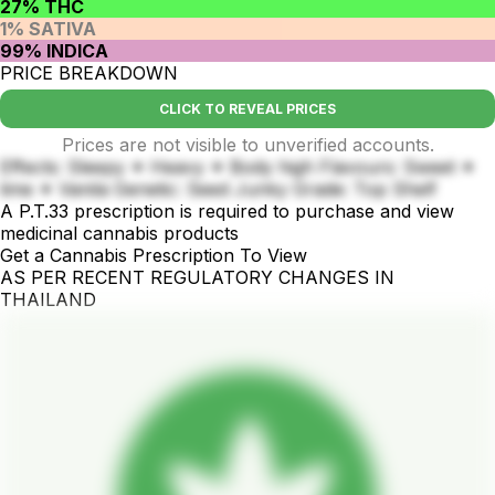
27% THC
1% SATIVA
99% INDICA
PRICE BREAKDOWN
CLICK TO REVEAL PRICES
Prices are not visible to unverified accounts.
Effects: Sleepy ✦ Heavy ✦ Body high Flavours: Sweet ✦
lime ✦ Vanila Genetic: Seed Junky Grade: Top Shelf
A P.T.33 prescription is required to purchase and view
medicinal cannabis products
Get a Cannabis Prescription To View
AS PER RECENT REGULATORY CHANGES IN
THAILAND