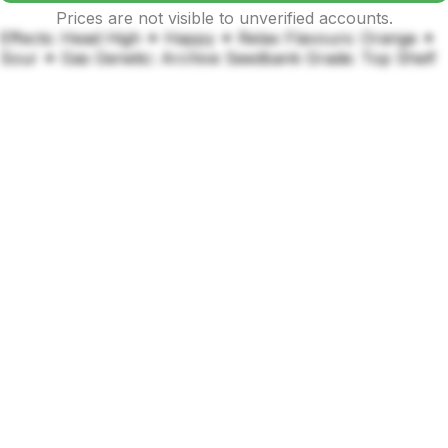
Prices are not visible to unverified accounts.
Effects: Head High ✦ Happy ✦ Relax Flavours: Orange ✦
Sour ✦ Gas Genetic: Archive Seedbank Grade: Top Shelf