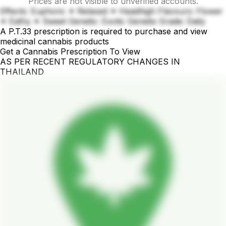
Prices are not visible to unverified accounts.
Effects: Euphoric ✦ Relaxed ✦ Headhigh Flavours: Flower
✦ Eathy ✦ Sweet Genetic: Exotic Genetix Grade: Daily
A P.T.33 prescription is required to purchase and view
medicinal cannabis products
Get a Cannabis Prescription To View
AS PER RECENT REGULATORY CHANGES IN
THAILAND