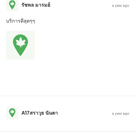
รัชพล มารมย์
a year ago
บริการดีสุดๆๆ
A17สราวุธ นันตา
a year ago