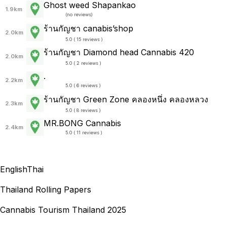
Ghost weed Shapankao
1.9km
(
no reviews
)
ร้านกัญชา canabis’shop
2.0km
5.0 ( 15 reviews )
ร้านกัญชา Diamond head Cannabis 420
2.0km
5.0 ( 2 reviews )
.
2.2km
5.0 ( 6 reviews )
ร้านกัญชา Green Zone คลองหนึ่ง คลองหลวง
2.3km
5.0 ( 8 reviews )
MR.BONG Cannabis
2.4km
5.0 ( 11 reviews )
English
Thai
Thailand Rolling Papers
Cannabis Tourism Thailand 2025