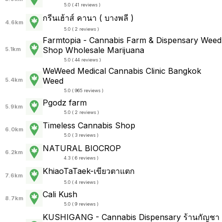
5.0 ( 41 reviews )
กรีนเฮ้าส์ คานา ( บางพลี )
4.6km
5.0 ( 2 reviews )
Farmtopia - Cannabis Farm & Dispensary Weed
Shop Wholesale Marijuana
5.1km
5.0 ( 44 reviews )
WeWeed Medical Cannabis Clinic Bangkok
Weed
5.4km
5.0 ( 965 reviews )
Pgodz farm
5.9km
5.0 ( 2 reviews )
Timeless Cannabis Shop
6.0km
5.0 ( 3 reviews )
NATURAL BIOCROP
6.2km
4.3 ( 6 reviews )
KhiaoTaTaek-เขียวตาแตก
7.6km
5.0 ( 4 reviews )
Cali Kush
8.7km
5.0 ( 9 reviews )
KUSHIGANG - Cannabis Dispensary ร้านกัญชา