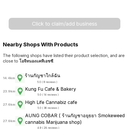
Click to claim/add business
Nearby Shops With Products
The following shops have listed their product selection, and are
close to
โอจีหนองแคทีเอชซี
.
ร้านกัญชาใกล้ฉัน
14.4km
5.0 ( 9 reviews )
Kung Fu Cafe & Bakery
23.9km
5.0 ( 14 reviews )
High Life Cannabiz cafe
27.6km
5.0 ( 36 reviews )
AUNG COBAR ( ร้านกัญชาอยุธยา Smokeweed
27.6km
cannabis Marijuana shop)
4.9 ( 28 reviews )