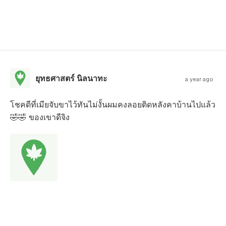
ยุทธศาสตร์ นิลนาทะ
a year ago
โชคดีที่เมียจับขาไว้ทันไม่งั้นผมคงลอยติดหลังคาบ้านไปแล้ว
🤣🤣 ของเขาดีจิง