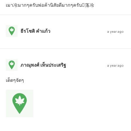
เมา冷มากๆครับพ่อค้านิสัยดีมากๆครับ落冷
ธีรโชติ คําแก้ว
a year ago
ภาณุพงศ์ เห็นประเสริฐ
a year ago
เด็ดๆจัดๆ