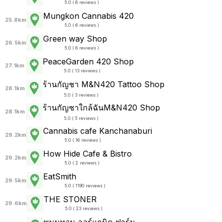
5.0 ( 6 reviews )
Mungkon Cannabis 420
25.8km
5.0 ( 6 reviews )
Green way Shop
26.5km
5.0 ( 8 reviews )
PeaceGarden 420 Shop ️
27.1km
5.0 ( 13 reviews )
ร้านกัญชา M&N420 Tattoo Shop
28.1km
5.0 ( 3 reviews )
ร้านกัญชาใกล้ฉันM&N420 Shop
28.1km
5.0 ( 5 reviews )
Cannabis cafe Kanchanaburi
29.2km
5.0 ( 16 reviews )
How Hide Cafe​ & Bistro
29.2km
5.0 ( 2 reviews )
EatSmith
29.5km
5.0 ( 1190 reviews )
THE STONER
29.6km
5.0 ( 23 reviews )
พนมทวน ออร์แกนิค ฟาร์ม