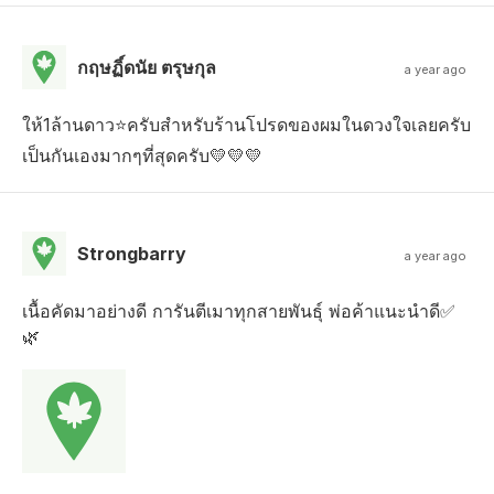
กฤษฏิ์ดนัย ตรุษกุล
a year ago
ให้1ล้านดาว⭐ครับสำหรับร้านโปรดของผมในดวงใจเลยครับ
เป็นกันเองมากๆที่สุดครับ💛💛💛
Strongbarry
a year ago
เนื้อคัดมาอย่างดี การันตีเมาทุกสายพันธ์ุ พ่อค้าแนะนำดี✅
🌿