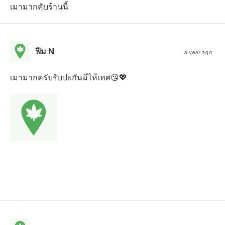
เมามากคับร้านนี้
ฟีม N
a year ago
เมามากครับรับปะกันมีไห้เทศ😘💖