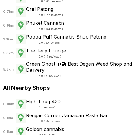
5.0 ( 206 reviews )
Orel Patong
0.7km
5.0 ( 162 reviews )
Phuket Cannabis
0.9km
5.0 ( 944 reviews )
Poppa Puff Cannabis Shop Patong
1.3km
5.0 ( 80 reviews )
The Terp Lounge
5.3km
5.0 ( 17 reviews )
Green Ghost 🌿👻 Best Degen Weed Shop and
Delivery
5.5km
5.0 ( 81 reviews )
All Nearby Shops
High Thug 420
0.0km
(
no reviews
)
Reggae Corner Jamaican Rasta Bar
0.1km
5.0 ( 55 reviews )
Golden cannabis
0.1km
(
no reviews
)