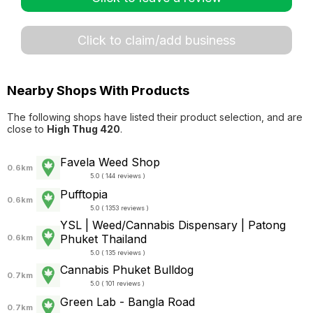
Click to claim/add business
Nearby Shops With Products
The following shops have listed their product selection, and are
close to
High Thug 420
.
Favela Weed Shop
0.6km
5.0 ( 144 reviews )
Pufftopia
0.6km
5.0 ( 1353 reviews )
YSL | Weed/Cannabis Dispensary | Patong
Phuket Thailand
0.6km
5.0 ( 135 reviews )
Cannabis Phuket Bulldog
0.7km
5.0 ( 101 reviews )
Green Lab - Bangla Road
0.7km