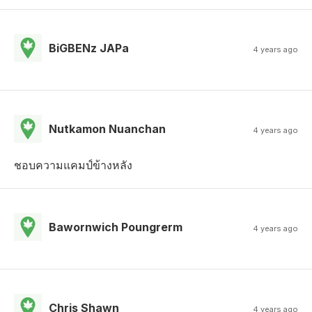
BiGBENz JAPa
4 years ago
Nutkamon Nuanchan
4 years ago
ชอบความแคมป์​ข้างหลัง
Bawornwich Poungrerm
4 years ago
Chris Shawn
4 years ago