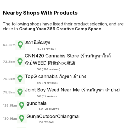
Nearby Shops With Products
The following shops have listed their product selection, and are
close to
Godung Yaan 369 Creative Camp Space
.
สถานีเติมสุข
64.3km
5.0 ( 1 review )
CNN420 Cannabis Store (ร้านกัญชาใกล้
73.3km
ฉัน)WEED 附近的大麻店
5.0 ( 283 reviews )
TopG cannabis กัญชา ลำปาง
75.2km
5.0 ( 74 reviews )
Joint Boy Weed Near Me (ร้านกัญชา ลำปาง)
75.5km
5.0 ( 12 reviews )
gunchala
128.8km
5.0 ( 25 reviews )
GunjaOutdoorChiangmai
130.9km
(
no reviews
)