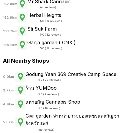
Mr.Shark Cannabis
132.8km
(
no reviews
)
Herbal Heights
132.9km
5.0 ( 14 reviews )
Sti Suk Farm
133.7km
5.0 ( 32 reviews )
Ganja garden ( CNX )
134.2km
5.0 ( 12 reviews )
All Nearby Shops
Godung Yaan 369 Creative Camp Space
0.0km
5.0 ( 22 reviews )
ร้าน YUMDoo
2.7km
5.0 ( 9 reviews )
สหายกัญ Cannabis Shop
4.9km
5.0 ( 19 reviews )
Civil garden จำหน่ายกระบองเพชรและกัญชา
5.6km
จังหวัดแพร่
(
no reviews
)