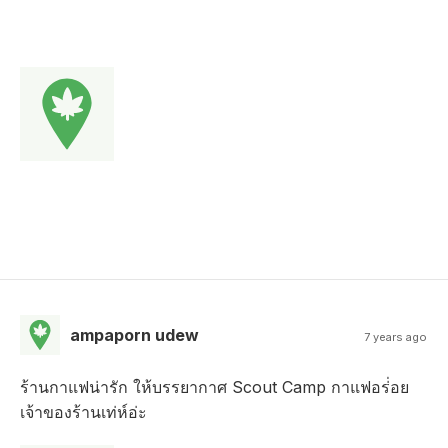
ampaporn udew
7 years ago
ร้านกาแฟน่ารัก ให้บรรยากาศ Scout Camp กาแฟอร่่อย
เจ้าของร้านเท่ห์อ่ะ