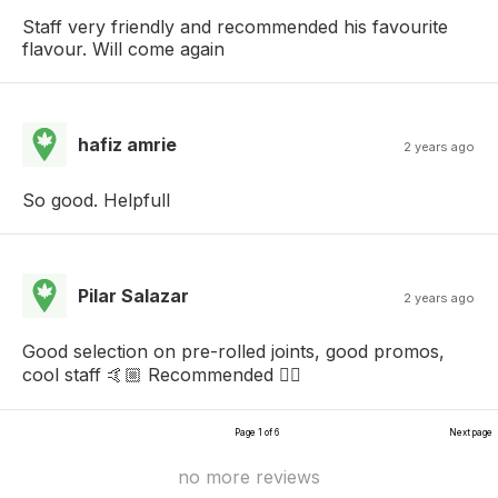
Staff very friendly and recommended his favourite
flavour. Will come again
hafiz amrie
2 years ago
So good. Helpfull
Pilar Salazar
2 years ago
Good selection on pre-rolled joints, good promos,
cool staff 🤙🏼 Recommended 👌🏼
Page 1 of 6
Next page
no more reviews