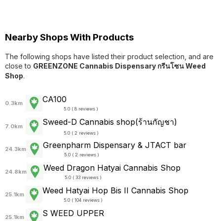
Nearby Shops With Products
The following shops have listed their product selection, and are
close to
GREENZONE Cannabis Dispensary กรีนโซน Weed
Shop
.
CA100
0.3km
5.0 ( 8 reviews )
Sweed-D Cannabis shop(ร้านกัญชา)
7.0km
5.0 ( 2 reviews )
Greenpharm Dispensary & JTACT bar
24.3km
5.0 ( 2 reviews )
Weed Dragon Hatyai Cannabis Shop
24.8km
5.0 ( 33 reviews )
Weed Hatyai Hop Bis II Cannabis Shop
25.1km
5.0 ( 104 reviews )
S WEED UPPER
25.1km