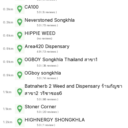
CA100
0.3km
5.0 ( 8 reviews )
Neverstoned Songkhla
0.3km
5.0 ( 15 reviews )
HIPPIE WEED
0.6km
(
no reviews
)
Area420 Dispensary
0.9km
4.9 ( 13 reviews )
OGBOY Songkhla Thailand สาขา1
0.9km
5.0 ( 38 reviews )
OGboy songkhla
0.9km
5.0 ( 14 reviews )
Batnaherb 2 Weed and Dispensary ร้านกัญชา
1.1km
สาขา2 วริชาซอย6
5.0 ( 66 reviews )
Stoner Corner
1.1km
5.0 ( 20 reviews )
HIGHNERGY SHONGKHLA
1.2km
5.0 ( 1 review )