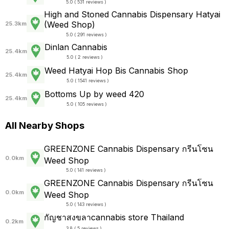
5.0 ( 531 reviews )
High and Stoned Cannabis Dispensary Hatyai
(Weed Shop)
25.3km
5.0 ( 291 reviews )
Dinlan Cannabis
25.4km
5.0 ( 2 reviews )
Weed Hatyai Hop Bis Cannabis Shop
25.4km
5.0 ( 1541 reviews )
Bottoms Up by weed 420
25.4km
5.0 ( 105 reviews )
All Nearby Shops
GREENZONE Cannabis Dispensary กรีนโซน
0.0km
Weed Shop
5.0 ( 141 reviews )
GREENZONE Cannabis Dispensary กรีนโซน
0.0km
Weed Shop
5.0 ( 143 reviews )
กัญชาสงขลาcannabis store Thailand
0.2km
3.8 ( 5 reviews )