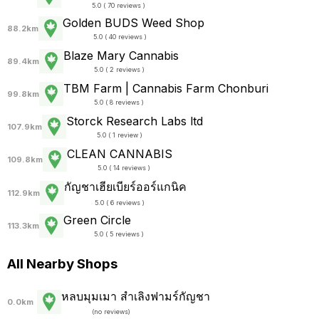
5.0 ( 70 reviews )
Golden BUDS Weed Shop
88.2km
5.0 ( 40 reviews )
Blaze Mary Cannabis
89.4km
5.0 ( 2 reviews )
TBM Farm | Cannabis Farm Chonburi
99.8km
5.0 ( 8 reviews )
Storck Research Labs ltd
107.9km
5.0 ( 1 review )
CLEAN CANNABIS
109.8km
5.0 ( 14 reviews )
กัญชาเฮียเบียร์ออร์แกนิค
112.9km
5.0 ( 6 reviews )
Green Circle
113.3km
5.0 ( 5 reviews )
All Nearby Shops
หลบมุมเมา สำเลิงฟามร์กัญชา
0.0km
(
no reviews
)