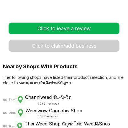
Click to leave a review
Click to claim/add business
Nearby Shops With Products
The following shops have listed their product selection, and are
close to
หลบมุมเมา สำเลิงฟามร์กัญชา
.
Channiweed จัน-นิ-วีด
69.3km
5.0 ( 21 reviews )
Weedwow Cannabis Shop
69.9km
5.0 ( 7 reviews )
Thai Weed Shop กัญชาไทย Weed&Snus
88.1km