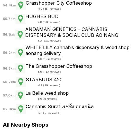
Grasshopper City Coffeeshop
54.4km
5.0 ( 181 reviews )
HUGHES BUD
55.7km
4.8 ( 20 reviews )
ANDAMAN GENETICS - CANNABIS
DISPENSARY & SOCIAL CLUB AO NANG
56.1km
5.0 ( 498 reviews )
WHITE LILY cannabis dispensary & weed shop
aonang delivery
56.2km
5.0 ( 1080 reviews )
The Grasshopper Coffeeshop
56.3km
5.0 ( 149 reviews )
STARBUDS 420
56.7km
4.9 ( 70 reviews )
La Belle weed shop
57.0km
5.0 ( 8 reviews )
Cannabis Surat เรชซิ่ง ออแกนิค
62.0km
5.0 ( 2 reviews )
All Nearby Shops