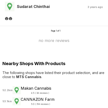
Sudarat Chinthai
3 years ago
🎃🎃
Page 1 of 1
no more reviews
Nearby Shops With Products
The following shops have listed their product selection, and are
close to
MTS Cannabis
.
Makan Cannabis
52.2km
4.5 ( 34 reviews )
CANNAZON Farm
53.1km
5.0 ( 314 reviews )